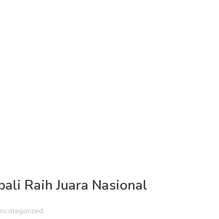
uat bangsa. Melalui ruang kelas, buku, dan keteladanan, ki
berkarakter, berintegritas, dan cinta tanah air. Pada saat 
 global,” ujarnya.
kulum internasional. Cambridge International dan Internat
n, sementara nilai religius dan nasionalisme menjadi jiwa.
li Raih Juara Nasional
ncategorized