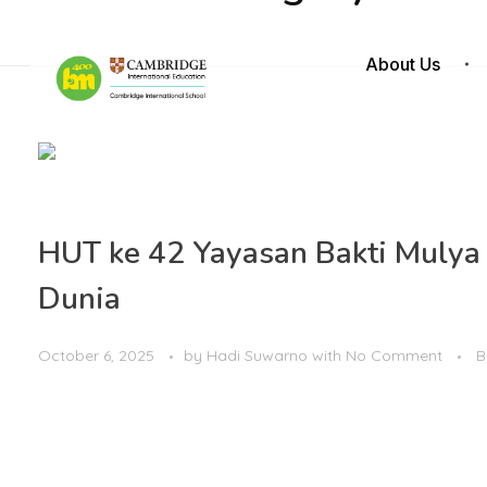
About Us
HUT ke 42 Yayasan Bakti Muly
Dunia
October 6, 2025
by
Hadi Suwarno
with
No Comment
B
Jakarta
– Denting doa, langkah kaki, hingga gelak ta
dengan serangkaian kegiatan yang memadukan spirituali
Sejak berdiri pada 1983 oleh para eks Tentara Pelajar