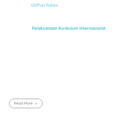
Karena itu,
Ghiffari Rahim
, Ketua Corps Marching Band 
membanggakan bagi kami, setelah beberapa tahun vaku
dan kerja keras seluruh tim.”
Baca juga :
Pelaksanaan Kurikulum Internasional
Adapun capaian prestasi yang diraih oleh
corps marchi
Costume,
Juara II
color guard,
juara II
artistic,
juara I
ens
Keberhasilan
corps marching
band
TK Bakti Mulya 400
prestasi.
“Kami berharap prestasi ini dapat memotivasi kami untu
Ghiffari Rahim dengan semangat.
Read More