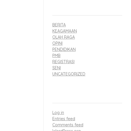
ta
yang sama, kita
CATEGORIES
BERITA
ional
KEAGAMAAN
OLAH RAGA
OPINI
PENDIDIKAN
PMB
REGISTRASI
SENI
UNCATEGORIZED
META
Log in
Entries feed
Comments feed