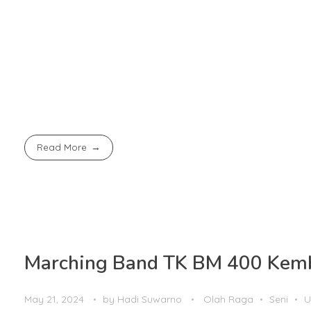
“Setiap langkah dalam pendidikan adalah upaya memperk
membangun pondasi Indonesia yang lebih kuat: generasi 
juga menyiapkan mereka untuk percaya diri di panggung
BM 400 memang memadukan nilai kebangsaan dengan kuri
Baccalaureate Primary Years Programme menjadi instrume
Read More
Marching Band TK BM 400 Kemba
May 21, 2024
by
Hadi Suwarno
Olah Raga
Seni
U