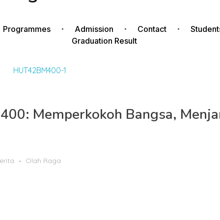
Programmes
Admission
Contact
Student
Graduation Result
a 400: Memperkokoh Bangsa, Menj
erita
Olah Raga
wa anak-anak mewarnai ulang tahun yang ke-42 Yayasan Bakti
tas, kebersamaan, kreativitas, dan kepedulian sosial.
 Batalyon 400 Brigade XVII TNI, BM 400 menempatkan pendidik