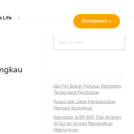
s Life
Enrolment
angkau
RECENT POSTS
Idul Fitri Bukan Penutup Ramadan,
Tetapi Awal Perubahan
Puasa dan Jalan Pembentukan
Manusia Seutuhnya
 Mulya 400
Ramadan di BM 400: Dari Khatam
Al-Qur’an hingga Menguatkan
Makna Iman
an sebagai