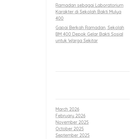
khlak, cinta
Ramadan sebagai Laboratorium
jalanan itu
Karakter di Sekolah Bakti Mulya
400
Gapai Berkah Ramadan, Sekolah
 saat ratusan
BM 400 Depok Gelar Bakti Sosial
gatkan bahwa
untuk Warga Sekitar
alam mengelola
RECENT COMMENTS
a bersiap
mbali ke titik
ARCHIVES
 olahraga. Ia
March 2026
k untuk
February 2026
 tumbuh, dan
November 2025
 dari budaya
October 2025
September 2025