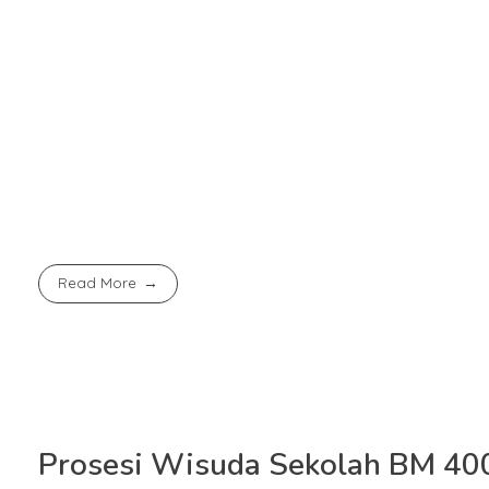
baru, bisa belajar berkomunikasi, belajar bersosialisasi,
“Yang pasti (anak-anak) mendapat bimbingan yang lebi
anak yang berguna untuk masa depan dan sukses,” pu
Pengalungan medali kepada setiap wisudawan menjadi p
Selanjutnya, rangkaian acara diisi dengan pembacaan p
Read More
Prosesi Wisuda Sekolah BM 400: