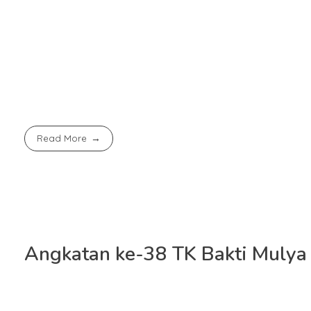
berkelompok dan kegiatan Penyusunan Modul Ajar.
Kegiatan rapat kerjaini bertujuan untuk membangun k
meningkatkan keterampilan berpikir kritis dan kreatif
pengalaman belajar sesuai dengan nilai-nilai belajar Bak
Read More
Angkatan ke-38 TK Bakti Mulya 
JAKARTA – Wisuda angkatan ke-38 KB-TK Bakti Mulya 4
Sabtu (16/6) di gedung Auditorium Ki Hajar Dewantara, 