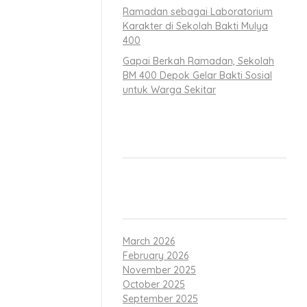
Ramadan sebagai Laboratorium
Karakter di Sekolah Bakti Mulya
n,” ungkap Dr.
400
Gapai Berkah Ramadan, Sekolah
an kompetisi
BM 400 Depok Gelar Bakti Sosial
untuk Warga Sekitar
an perubahan
RECENT COMMENTS
itu adalah hal
” ujarnya.
ARCHIVES
melalui sikap
March 2026
February 2026
November 2025
 Mulya 400,”
October 2025
September 2025