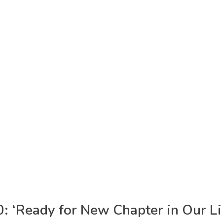
” ujar Thomas.
h baik, lebih proper dari sekolah BM 400, dan mudah-mudah
ngkasnya.
uncak acara wisuda KB-TK BM 400 angkatan ke-38 kali ini.
uisi, doa penutup dan pertunjukan dari para siswa TK B Bakt
 ‘Ready for New Chapter in Our Li