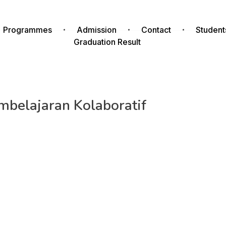
Programmes
Admission
Contact
Student
Graduation Result
belajaran Kolaboratif
kolah Bakti Mulya 400 mengadakan kegiatan rapat kerja d
ing Supporting Agency
’ pada 19 – 23 Juni 2023.
Ki Hajar Dewantara, SMP BM 400, Pondok Pinang, Jakarta Se
ah BM 400, Dr. Sutrisno Muslimin berpesan kepada seluruh c
am menghadapi tantangan.