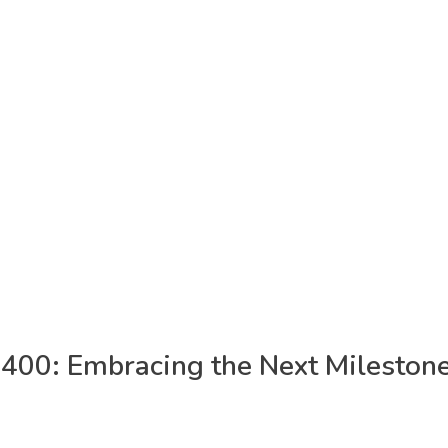
olaborasi guru dalam melakukan perencanaan pembelajaran
 dalam penyusunan program kurikulum yang efektif, serta m
ti Mulya 400.
400: Embracing the Next Mileston
00 yang mengangkat tema ‘Embracing the Next Milestone’ d
SMP Bakti Mulya 400, Pondok Pinang, Jakarta Selatan.