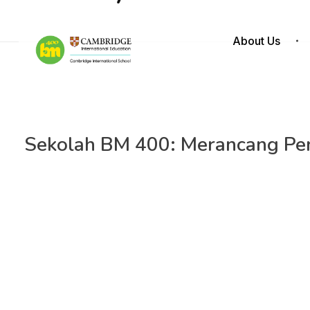
About Us
Sekolah BM 400: Merancang Pem
Jakarta – Menyambut tahun ajaran baru 2023/2024, se
‘
Collaborative Planning Process for Learning and Teach
Pembukaan rapat kerja diadakan di gedung auditorium 
diikuti oleh 140 guru dari jenjang TK, SD, SMP, dan SMA.
Dalam sambutannya, Ketua Pelaksana Harian (KPH) Sekol
akademika Sekolah BM 400 untuk terus berinovasi dal