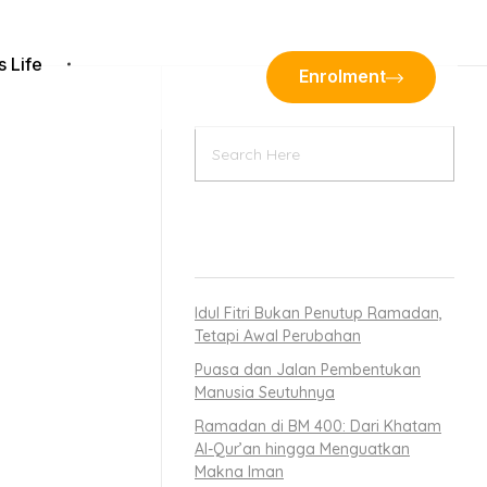
s Life
Enrolment
RECENT POSTS
engan tema
Idul Fitri Bukan Penutup Ramadan,
Tetapi Awal Perubahan
latan dan
Puasa dan Jalan Pembentukan
Manusia Seutuhnya
ivitas
Ramadan di BM 400: Dari Khatam
Al-Qur’an hingga Menguatkan
Makna Iman