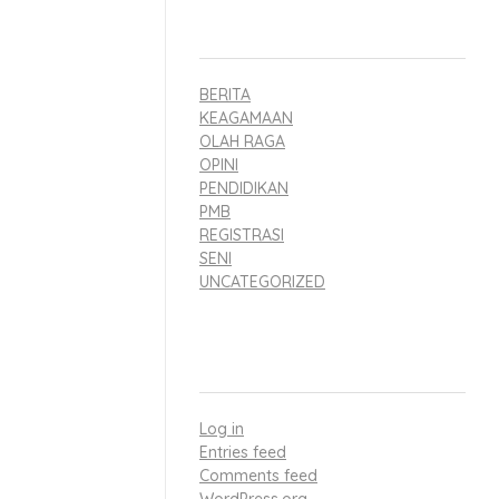
CATEGORIES
rang tua
BERITA
presiasi para
KEAGAMAAN
OLAH RAGA
OPINI
tapi Bapak Ibu
PENDIDIKAN
PMB
REGISTRASI
an lanjutan
SENI
UNCATEGORIZED
META
ndusif, nutrisi
Log in
 amanah yang
Entries feed
Comments feed