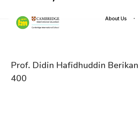
About Us
Prof. Didin Hafidhuddin Berika
400
Sekolah Bakti Mulya 400 (BM 400) menggelar kegiatan T
pada Selasa (21/3). Pada kesempatan tersebut Prof. Dr.
Ramadhan dihadapan seluruh guru, karyawan dan pimp
Kegiatan Tarhib Ramadan 1444 H dibuka oleh Ketua Pelak
Dalam sambutannya, KPH mengungkapkan perlunya sela
pasca pandemi Covid 19.