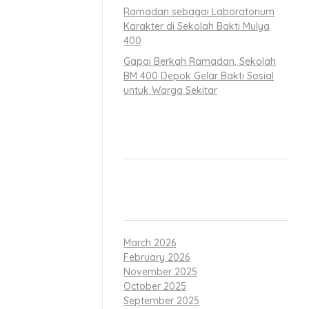
Ramadan sebagai Laboratorium
Ramadhan ini
Karakter di Sekolah Bakti Mulya
400
Gapai Berkah Ramadan, Sekolah
ribadah di
BM 400 Depok Gelar Bakti Sosial
untuk Warga Sekitar
s,” ungkapnya.
RECENT COMMENTS
t hadir dan
tha’am (sedikit
ARCHIVES
m kegiatan
March 2026
February 2026
November 2025
Shiyam, Syahrul
October 2025
September 2025