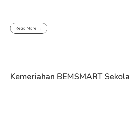
Sekolah BM 400 saling bersalaman, memantapkan niat,
Read More
Kemeriahan BEMSMART Sekola
JAKARTA – SMA Bakti Mulya 400 menggelar BEMSMART
sekolah SMP dan SMA se-Jabodetabek berlangsung pada
futsal,
band, dance
dan
e-mobile
.
Acara pembukaan berlangsung di lapangan sekolah puk
balon dan penampilan siswa.