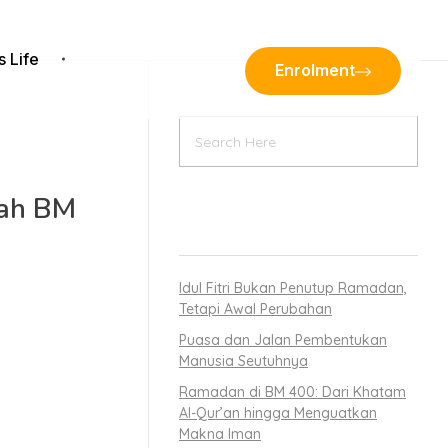
s Life
Enrolment
lah BM
RECENT POSTS
Idul Fitri Bukan Penutup Ramadan,
a SMP BM 400
Tetapi Awal Perubahan
an bulan
Puasa dan Jalan Pembentukan
Manusia Seutuhnya
Ramadan di BM 400: Dari Khatam
imin, MSi.
Al-Qur’an hingga Menguatkan
lan ibadah
Makna Iman