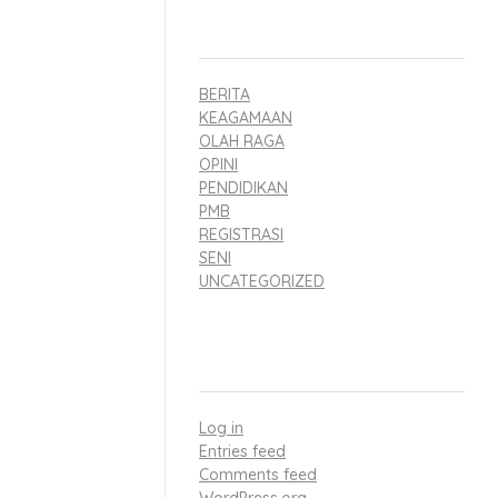
ga siswa SMA BM
CATEGORIES
eberapa saat
BERITA
KEAGAMAAN
OLAH RAGA
idampingi
OPINI
PENDIDIKAN
PMB
kan proses
REGISTRASI
SENI
UNCATEGORIZED
n dari
META
uk
Log in
uh mencapai
Entries feed
Comments feed