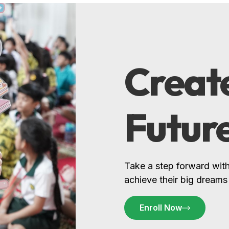
Create
Futur
Take a step forward with
achieve their big dreams
Enroll Now