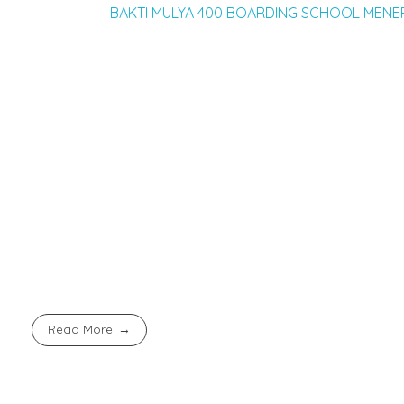
Baca juga :
BAKTI MULYA 400 BOARDING SCHOOL MENER
Sementara itu, Ketua Pelaksana BEMSMART unsur guru,
merupakan ajang lomba kegiatan ekstrakurikuler antar 
Syahnan menambahkan: “BEMSMART merupakan wadah ke
siswa akan memperoleh kesempatan berkembang semua
Kegaiatan BEMSMART berlangsung hingga Kamis, (9/3/2
kegiatan lomba-lomba pada saat kegiatan efektif dijad
Seluruh siswa sebagai pemain maupun panitia tetap a
dalam kegiatan sesuai tanggungjawabnya.
Read More