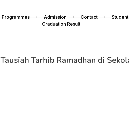
Programmes
Admission
Contact
Student
Graduation Result
n Tausiah Tarhib Ramadhan di Seko
arhib Ramadan 1444 Hijriah di auditorium Ki Hajar Dewantar
 K. H. Didin Hafidhuddin, M.Sc menguraikan enam keistimewa
inan Sekolah BM 400.
sana Harian (KPH) Yayasan Bakti Mulya 400, Dr. Sutrisno Musl
lu bersyukur mengingat Ramadhan tahun ini merupakan bu