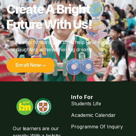
Create A Bright
Future With Us!
Take a step forward with us to help your sons
and daughters achieve their big dreams
Enroll Now
Info For
Students Life
Academic Calendar
Programme Of Inquiry
Our learners are our
priority. With a holistic,