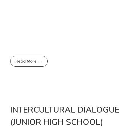
yang nantinya akan menjadi bahan penilaian
pembelajaran. Dengan pengalaman membuat
buku ini, maka para siswa akan mengasah dan
memiliki kemampuan menulisnya untuk menjadi
‘seseorang’ yang berguna.
Read More
INTERCULTURAL DIALOGUE
(JUNIOR HIGH SCHOOL)