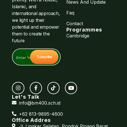
News And Update
Islamic, and
Faq
international approach,
we light up their
Contact
potential and empower
Programmes
them to create the
Cambridge
future
Let's Talk
info@bm400.sch.id
+62 813-9895-4600
Office Addres
Jl. Lingkar Selatan, Pondok Pinang Barat,