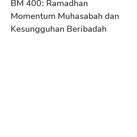
BM 400: Ramadhan
Momentum Muhasabah dan
Kesungguhan Beribadah
Jakarta
– Sekolah Bakti Mulya (BM) 400
mengadakan tarhib Ramadhan bertemakan
“Ramadhan Momentum Muhasabah dan
Kesungguhan Beribadah”. Acara dilaksanakan di
Auditorium Ki Hajar Dewantara, SMP BM 400 pada
Jumat (08/03/24).
Tarhib Ramadhan dihadiri oleh dewan pengurus,
pelaksana harian, pimpinan, serta seluruh guru dari
unit TK, SD, SMP, hingga SMA. Dr. Habib Ali Hasan Al
Bahar Lc.MA. turut hadir sebagai penceramah
dalam acara ini.
Acara diawali dengan sambutan dari perwakilan