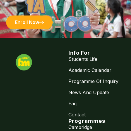
Take a step forward with us to help your sons
and daughters achieve their big dreams
Enroll Now
Info For
Students Life
Academic Calendar
Programme Of Inquiry
Our learners are our
priority. With a holistic,
News And Update
Islamic, and
Faq
international approach,
we light up their
Contact
potential and empower
Programmes
them to create the
Cambridge