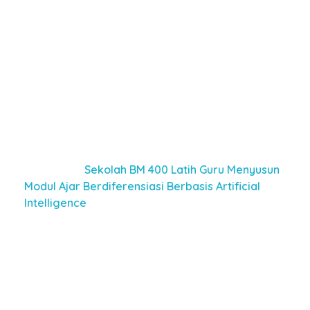
sangat menyukai bulan Ramadhan. Hal ini karena
pegawai perusahaan mereka banyak yang
merupakan umat muslim. Saat Ramadhan datang,
mereka akan cenderung berperilaku jujur demi
menjaga kesucian puasa mereka.
Habib Ali kemudian menekankan, “Maka Ramadhan
membawa keberkahan dan kebaikan, baik
hanyauntuk umat muslim maupun non muslim.”
Baca juga :
Sekolah BM 400 Latih Guru Menyusun
Modul Ajar Berdiferensiasi Berbasis Artificial
Intelligence
Ceramah dilanjutkan dengan harapan Habib Ali
terkait bulan Ramadhan yang sudah di depan
mata. “Mudah-mudahan kita bisa manfaatkan
Ramadhan yang akan datang dengan sebaik-
baiknya. Rasulullah bersabda, ketika bulan