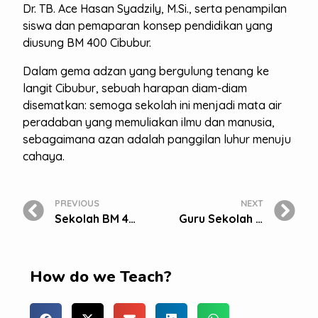
Dr. TB. Ace Hasan Syadzily, M.Si., serta penampilan
siswa dan pemaparan konsep pendidikan yang
diusung BM 400 Cibubur.
Dalam gema adzan yang bergulung tenang ke
langit Cibubur, sebuah harapan diam-diam
disematkan: semoga sekolah ini menjadi mata air
peradaban yang memuliakan ilmu dan manusia,
sebagaimana azan adalah panggilan luhur menuju
cahaya.
PREVIOUS
NEXT
Sekolah BM 400 Cibubur Gelar Program Induksi Guru “Empowering Educator: Cultivation Integrity, Innovation, and Collaboration for Holistic Learning”
Guru Sekolah BM 400 Cibubur Hadiri Festival Belajar SD BM 400 Pondok Indah
How do we Teach?