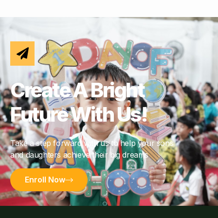
Create A Bright
Future With Us!
Take a step forward with us to help your sons
and daughters achieve their big dreams
Enroll Now