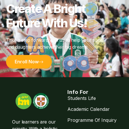
Create A Bright
Future With Us!
Take a step forward with us to help your sons
and daughters achieve their big dreams
Enroll Now
Info For
Students Life
Academic Calendar
Programme Of Inquiry
Our learners are our
priority. With a holistic,