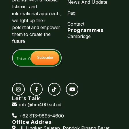
News And Update
Islamic, and
Faq
international approach,
we light up their
Contact
potential and empower
Programmes
them to create the
Cambridge
future
Let's Talk
info@bm400.sch.id
+62 813-9895-4600
Office Addres
Jl. Lingkar Selatan, Pondok Pinang Barat,