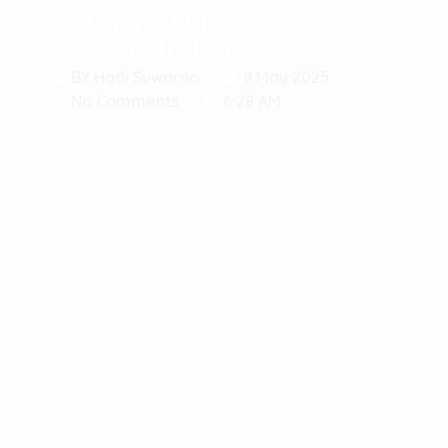
Belajar SD BM 400
Pondok Indah
BY
Hadi Suwarno
9 May 2025
No Comments
6:28 AM