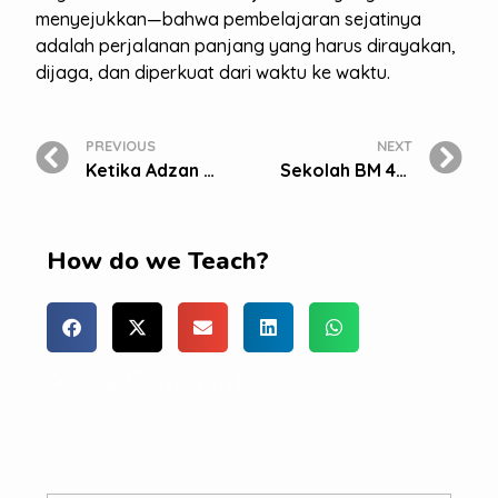
menyejukkan—bahwa pembelajaran sejatinya
adalah perjalanan panjang yang harus dirayakan,
dijaga, dan diperkuat dari waktu ke waktu.
PREVIOUS
NEXT
Ketika Adzan Dikumandangkan dari Gedung Sekolah BM 400 Cibubur
Sekolah BM 400 Cibubur Ikut “Gerakan Tujuh Kebiasaan Anak Indonesia Hebat”
How do we Teach?
Add a Comment
Your email address will not be published.
Required fields are marked *