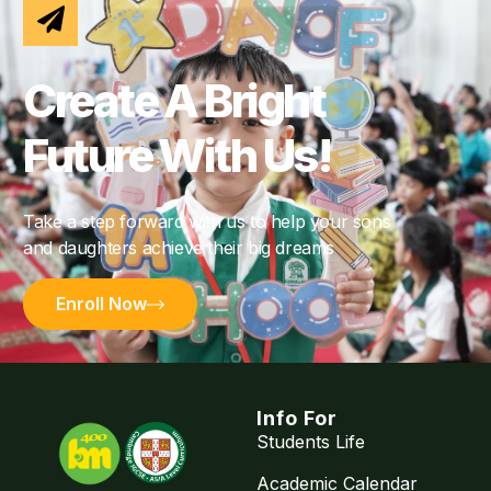
Create A Bright
Future With Us!
Take a step forward with us to help your sons
and daughters achieve their big dreams
Enroll Now
Info For
Students Life
Academic Calendar