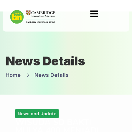
News Details
Home
News Details
News and Update
WISUDA SD BAKTI
MULYA 400 MENJADI