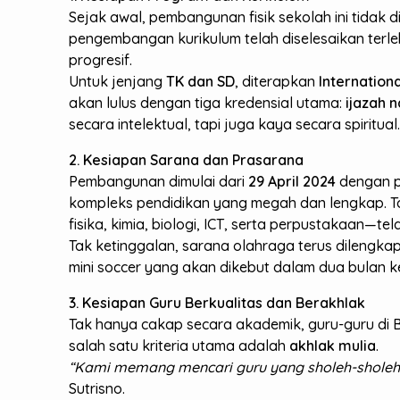
Sejak awal, pembangunan fisik sekolah ini tidak
pengembangan kurikulum telah diselesaikan terle
progresif.
Untuk jenjang
TK dan SD
, diterapkan
Internation
akan lulus dengan tiga kredensial utama:
ijazah n
secara intelektual, tapi juga kaya secara spiritual
2. Kesiapan Sarana dan Prasarana
Pembangunan dimulai dari
29 April 2024
dengan pe
kompleks pendidikan yang megah dan lengkap. Top
fisika, kimia, biologi, ICT, serta perpustakaan—te
Tak ketinggalan, sarana olahraga terus dilengk
mini soccer yang akan dikebut dalam dua bulan ke
3. Kesiapan Guru Berkualitas dan Berakhlak
Tak hanya cakap secara akademik, guru-guru di 
salah satu kriteria utama adalah
akhlak mulia
.
“Kami memang mencari guru yang sholeh-sholeh. 
Sutrisno.