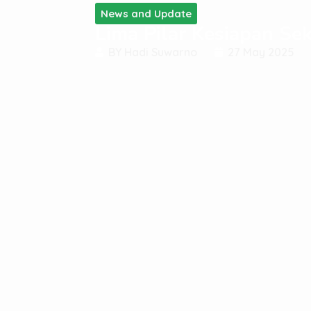
News and Update
Lima Pilar Kesiapan Se
BY
Hadi Suwarno
27 May 2025