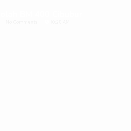
kolah BM 400 Cibubur
No Comments
10:20 AM