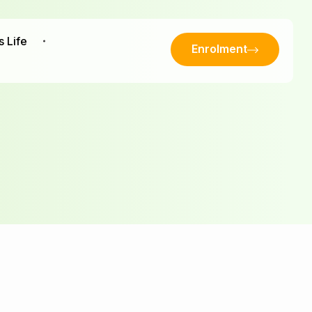
s Life
Enrolment