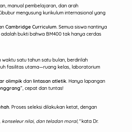
ikan, manual pembelajaran, dan arah
Cibubur mengusung kurikulum internasional yang
an
Cambridge Curriculum
. Semua siswa nantinya
ni adalah bukti bahwa BM400 tak hanya cerdas
aktu satu tahun satu bulan, berdirilah
uh fasilitas utama—ruang kelas, laboratorium
r olimpik
dan
lintasan atletik
. Hanya lapangan
onggrang
”, cepat dan tuntas!
ehah
. Proses seleksi dilakukan ketat, dengan
onseleur nilai, dan teladan moral,”
kata Dr.