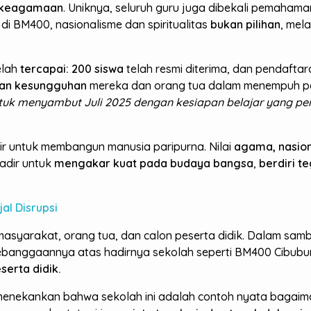
 keagamaan
. Uniknya, seluruh guru juga dibekali pemah
i BM400, nasionalisme dan spiritualitas
bukan pilihan
, mela
elah
tercapai: 200 siswa
telah resmi diterima, dan pendaftaran
an kesungguhan
mereka dan orang tua dalam menempuh pe
uk menyambut Juli 2025 dengan kesiapan belajar yang pe
ir untuk membangun manusia paripurna. Nilai
agama, nasion
hadir untuk
mengakar kuat pada budaya bangsa
,
berdiri t
al Disrupsi
 masyarakat, orang tua, dan calon peserta didik. Dalam sam
 kebanggaannya atas hadirnya sekolah seperti BM400 Cibub
erta didik.
, menekankan bahwa sekolah ini adalah contoh nyata bagai