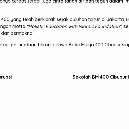
anya cerdas tetapi juga
cinta tanah air dan teguh dalam i
 400 yang telah berkiprah sejak puluhan tahun di Jakarta, 
engan motto
“Holistic Education with Islamic Foundation”
, s
 dan bermakna.
etapi
pernyataan tekad
: bahwa Bakti Mulya 400 Cibubur s
srupsi