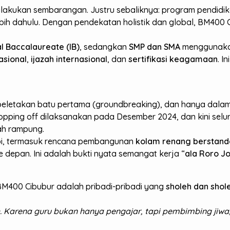
 dilakukan sembarangan. Justru sebaliknya: program pendid
bih dahulu. Dengan pendekatan holistik dan global, BM400 
al Baccalaureate (IB)
, sedangkan
SMP dan SMA
menggunak
asional
,
ijazah internasional
, dan
sertifikasi keagamaan
. I
.
letakan batu pertama (groundbreaking), dan hanya dalam w
ping off dilaksanakan pada Desember 2024, dan kini selur
lah rampung.
api, termasuk rencana pembangunan
kolam renang berstanda
 depan. Ini adalah bukti nyata semangat kerja “
ala Roro J
BM400 Cibubur adalah pribadi-pribadi yang
sholeh dan shol
Karena guru bukan hanya pengajar, tapi pembimbing jiwa, k