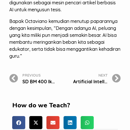
digunakan sebagai mesin pencari artikel berbasis
AI untuk menyusun tesis.
Bapak Octaviano kemudian menutup paparannya
dengan kesimpulan, “Dengan adanya AI, peluang
yang kita miliki pun menjadi semakin besar. AI bisa
membantu meringankan beban kita sebagai
edukator, serta tidak bisa menggantikan kehadiran
guru.”
PREVIOUS
NEXT
SD BM 400 Ikuti School Immersion di Greendale Primary School Singapura
Artificial Intelligence di Sekolah Bakti Mulya 400
How do we Teach?