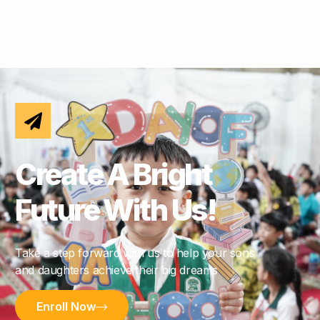
Comments are closed.
Create A Bright
Future With Us!
Take a step forward with us to help your sons
and daughters achieve their big dreams
Enroll Now