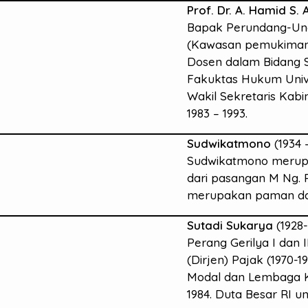
Prof. Dr. A. Hamid S. 
Bapak Perundang-Unda
(Kawasan pemukiman k
Dosen dalam Bidang S
Fakuktas Hukum Unive
Wakil Sekretaris Kabi
1983 – 1993.
Sudwikatmono
(1934 
Sudwikatmono merupa
dari pasangan M Ng. 
merupakan paman dan 
Sutadi Sukarya
(1928-
Perang Gerilya I dan 
(Dirjen) Pajak (1970-
Modal dan Lembaga K
1984. Duta Besar RI u