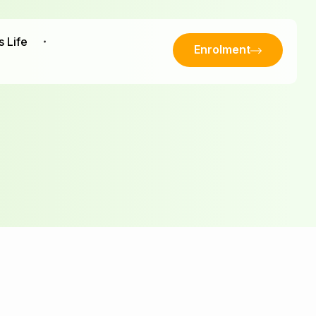
s Life
Enrolment