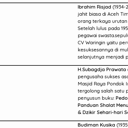
Ibrahim Risjad
(1934-
jahit biasa di Aceh T
orang terkaya urutan 
Setelah lulus pada 19
pegawai swasta.sepul
CV Waringin yaitu pe
kesuksesannya di mula
selanjutnya menjadi 
H.Subagdja Prawata
pengusaha sukses as
Masjid Raya Pondok I
tergolong salah satu
penyusun buku:
Pedo
Panduan Shalat Menu
& Dzikir Sehari-hari 
Budiman Kusika
(1935