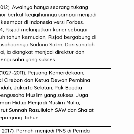
2012). Awalnya hanya seorang tukang
imur berkat kegigihannya sampai menjadi
keempat di Indonesia versi Forbes.
54, Risjad melanjutkan karier sebagai
uh tahun kemudian, Risjad bergabung di
rusahaannya Sudono Salim. Dari sanalah
i, ia diangkat menjadi direktur dan
pengusaha yang sukses.
(1027–2011). Pejuang Kemerdekaan,
al Cirebon dan Ketua Dewan Pembina
ndah, Jakarta Selatan. Pak Bagdja
 pengusaha Muslim yang sukses. Juga
man Hidup Menjadi Muslim Mulia,
rut Sunnah Rasullulah SAW
dan
Shalat
Sepanjang Tahun.
-2017). Pernah menjadi PNS di Pemda