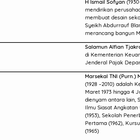
H Ismail Sofyan
(1930
mendirikan perusaha
membuat desain seka
Syeikh Abdurrauf Bla
merancang bangun Ma
Salamun Alfian Tjakr
di Kementerian Keuan
Jenderal Pajak Depar
Marsekal TNI (Purn.)
(1928 –2010) adalah K
Maret 1973 hingga 4 J
dienyam antara lain, 
Ilmu Siasat Angkatan U
(1953), Sekolah Pener
Pertama (1962), Kurs
(1965)