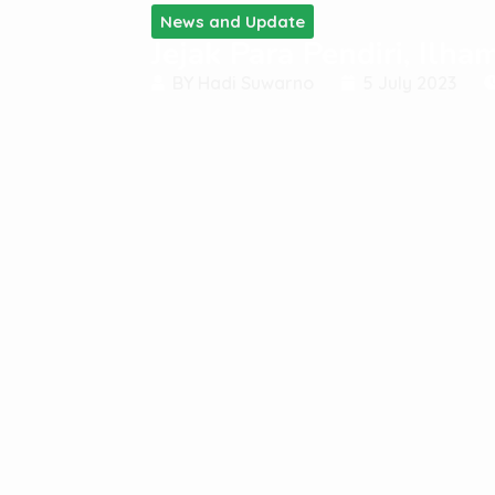
News and Update
Jejak Para Pendiri, Ilh
BY
Hadi Suwarno
5 July 2023