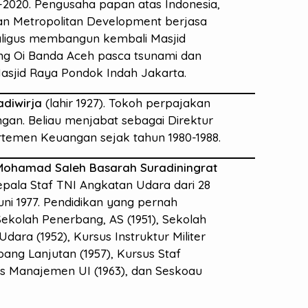
-2020. Pengusaha papan atas Indonesia,
an Metropolitan Development berjasa
ligus membangun kembali Masjid
ng Oi Banda Aceh pasca tsunami dan
sjid Raya Pondok Indah Jakarta.
adiwirja
(lahir 1927). Tokoh perpajakan
gan. Beliau menjabat sebagai Direktur
temen Keuangan sejak tahun 1980-1988.
 Mohamad Saleh Basarah Suradiningrat
epala Staf TNI Angkatan Udara dari 28
uni 1977. Pendidikan yang pernah
Sekolah Penerbang, AS (1951), Sekolah
dara (1952), Kursus Instruktur Militer
bang Lanjutan (1957), Kursus Staf
us Manajemen UI (1963), dan Seskoau