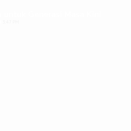
am untuk Generasi Masa Kini
3:47 PM